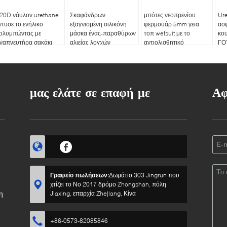
20D νάυλον urethane
Σκαφάνδρων
μπότες νεοπρενίου
Ure
ντυσε το ενήλικο
εξαγνισμένη σιλικόνη
φερμουάρ 5mm γεια
ασ
ολυμπώντας με
μάσκα ένας-παραθύρων
τοπ wetsuit με το
κου
ναπνευτήρα σακάκι
αλιείας λογχών
αντιολισθητικό
ΓΟ
ωής φανέλλων
κατάδυσης κλασική με
λαστιχένιο πέλμα για τη
Pad
σφάλειας νερού
το πλαίσιο μετάλλων
ναυσιπλοΐα και το
ιστ
ουτώντας δωρεάν
καγιάκ σερφ κατάδυσης
διπ
σκαφάνδρων
ταξ
μας ελάτε σε επαφή με
Αφ
Γραφείο πωλήσεων:
Δωμάτιο 303 Jingrun που
χτίζει το Νο 2017 δρόμο Zhongshan, πόλη
η
Jiaxing, επαρχία Zhejiang, Κίνα
+86-0573-82085846