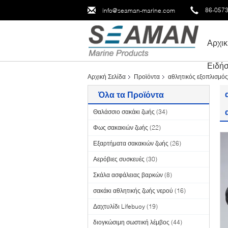
86-057
info@seaman-marine.com
Αρχικ
Ειδήσ
Αρχική Σελίδα
Προϊόντα
αθλητικός εξοπλισμός
Όλα τα Προϊόντα
Θαλάσσιο σακάκι ζωής
(34)
Φως σακακιών ζωής
(22)
Εξαρτήματα σακακιών ζωής
(26)
Αερόβιες συσκευές
(30)
Σκάλα ασφάλειας βαρκών
(8)
σακάκι αθλητικής ζωής νερού
(16)
Δαχτυλίδι Lifebuoy
(19)
διογκώσιμη σωστική λέμβος
(44)