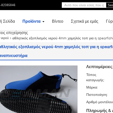
3-82085846
Sea
ή Σελίδα
Προϊόντα
Βίντεο
Σχετικά με εμάς
Γύρ
εις επιχείρησης
αθλητικός εξοπλισμός νερού 4mm χαμηλός τοπ για η spearfis
 νερού
αθλητικός εξοπλισμός νερού 4mm χαμηλός τοπ για η spearf
αναπνευστήρα
Λεπτομέρειες
Τόπος
καταγωγής:
Μάρκα:
Πιστοποίηση:
Αριθμό μοντέλου
Πληρωμής & 