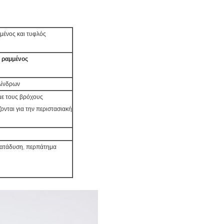
μένος και τυφλός
 ραμμένος
υλίνδρων
με τους βρόχους
νται για την περιστασιακή
κατάδυση, περπάτημα