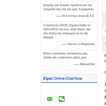
εκτιμάμε για τα καλές προϊόντα και την
υπηρεσία σας όλη την ώρα. Ευχαριστίες
—— Muhammed Anees/Ε.Α.Ε.
Ο αγαπητός WADE: Σήμερα έλαβα το
SEAHORSE lifevests, είναι τέλειοι. Θα
σας στείλω την πληρωμή για τη νέα
διαταγή.
—— Moises S./Ισημερινός
Είσαι ο καλύτερος συνεργάτης μας,
επίσης και ο καλύτερος φίλος μου!
—— Μαουρίτσιο
Είμαι Online Chat Now