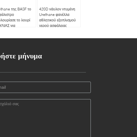
thane της BASF το
420D νάυλον ντυμένη
φάλιστρο
Urethane φανέλλα
λουρίασε το λουρί
αθλητικού εξοπλισμού
ΥΛΙΑΣ για
νερού ασφάλειας
dleboard & τις
ενήλικη κολυμπώντας
ιοσανίδες με τους
με αναπνευτήρα
λούς στροφείς και το
ίδι του S S
ήστε μήνυμα