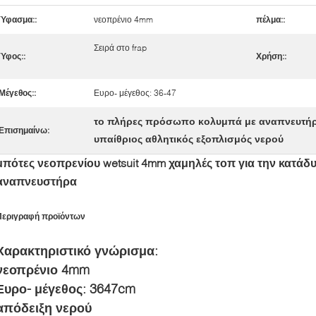
Ύφασμα::
νεοπρένιο 4mm
πέλμα::
Σειρά στο frap
Ύφος::
Χρήση::
Μέγεθος::
Ευρο- μέγεθος: 36-47
το πλήρες πρόσωπο κολυμπά με αναπνευτή
Επισημαίνω:
υπαίθριος αθλητικός εξοπλισμός νερού
μπότες νεοπρενίου wetsuit 4mm χαμηλές τοπ για την κατ
αναπνευστήρα
Περιγραφή προϊόντων
Χαρακτηριστικό γνώρισμα:
νεοπρένιο 4mm
Ευρο- μέγεθος: 3647cm
απόδειξη νερού