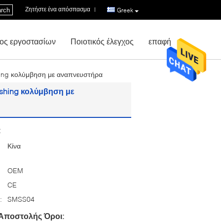
Ζητήστε ένα απόσπασμα
|
rch
Greek
ος εργοστασίων
Ποιοτικός έλεγχος
επαφή
hing κολύμβηση με αναπνευστήρα
ishing κολύμβηση με
:
Κίνα
OEM
CE
:
SMSS04
Αποστολής Όροι: