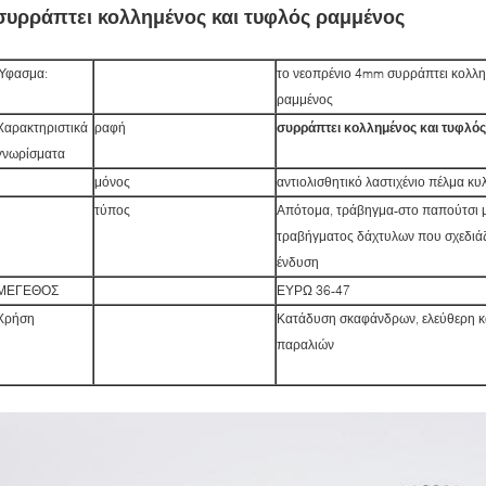
συρράπτει κολλημένος και τυφλός ραμμένος
Ύφασμα:
το νεοπρένιο 4mm συρράπτει κολλη
ραμμένος
Χαρακτηριστικά
ραφή
συρράπτει κολλημένος και τυφλός
γνωρίσματα
μόνος
αντιολισθητικό λαστιχένιο πέλμα κ
τύπος
Απότομα, τράβηγμα-στο παπούτσι 
τραβήγματος δάχτυλων που σχεδιάζο
ένδυση
ΜΕΓΕΘΟΣ
ΕΥΡΩ 36-47
Χρήση
Κατάδυση σκαφάνδρων, ελεύθερη 
παραλιών