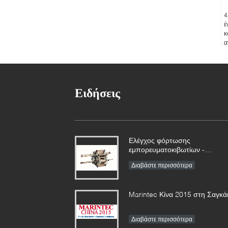
4
έ
κ
α
ζ
α
β
Ειδήσεις
Ελέγχος φόρτωσης
εμπορευματοκιβωτίων -
Πιλοτικές σκάλες και άλλα
Διαβάστε περισσότερα
εμπορεύματα μαζί
Marintec Κίνα 2015 στη Σαγκά
Διαβάστε περισσότερα