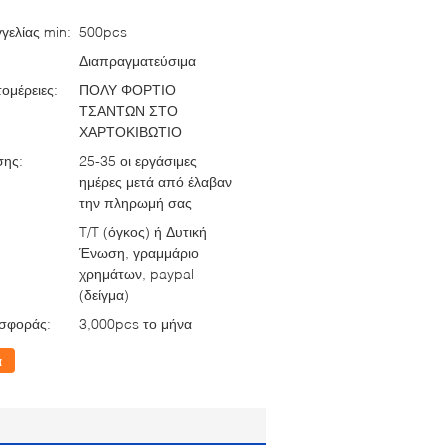
γελίας min:
500pcs
Διαπραγματεύσιμα
ομέρειες:
ΠΟΛΥ ΦΟΡΤΙΟ
ΤΣΑΝΤΩΝ ΣΤΟ
ΧΑΡΤΟΚΙΒΩΤΙΟ
σης:
25-35 οι εργάσιμες
ημέρες μετά από έλαβαν
την πληρωμή σας
T/T (όγκος) ή Δυτική
Ένωση, γραμμάριο
χρημάτων, paypal
(δείγμα)
σφοράς:
3,000pcs το μήνα
α