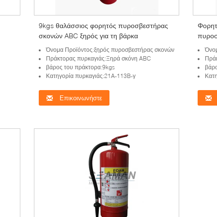
9kgs θαλάσσιος φορητός πυροσβεστήρας
Φορητ
σκονών ABC ξηρός για τη βάρκα
πυροσ
7Kgs
Όνομα Προϊόντος:ξηρός πυροσβεστήρας σκονών
Όνο
Πράκτορας πυρκαγιάς:Ξηρά σκόνη ABC
Πρά
βάρος του πράκτορα:9kgs
βάρ
Κατηγορία πυρκαγιάς:21A-113B-γ
Κατη
Επικοινωνήστε