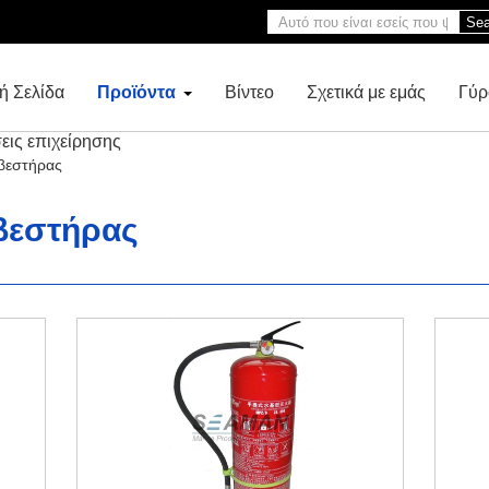
Sea
ή Σελίδα
Προϊόντα
Βίντεο
Σχετικά με εμάς
Γύρ
εις επιχείρησης
βεστήρας
βεστήρας