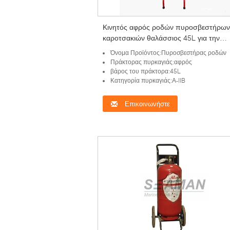
Κινητός αφρός ροδών πυροσβεστήρων
καροτσακιών θαλάσσιος 45L για την
πυρόσβεση σκαφών
Όνομα Προϊόντος:Πυροσβεστήρας ροδών
Πράκτορας πυρκαγιάς:αφρός
βάρος του πράκτορα:45L
Κατηγορία πυρκαγιάς:Α-IIB
Επικοινωνήστε