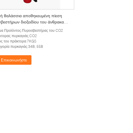
ή θαλάσσια αποθηκευμένη πίεση
βεστήρων διοξειδίου του άνθρακα
μα Προϊόντος:Πυροσβεστήρας του CO2
κτορας πυρκαγιάς:CO2
ος του πράκτορα:7KGS
γορία πυρκαγιάς:34B, 55B
Επικοινωνήστε