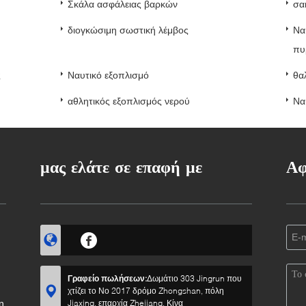
Σκάλα ασφάλειας βαρκών
σα
διογκώσιμη σωστική λέμβος
Να
πυ
ς
Ναυτικό εξοπλισμό
θα
αθλητικός εξοπλισμός νερού
Να
μας ελάτε σε επαφή με
Αφ
Γραφείο πωλήσεων:
Δωμάτιο 303 Jingrun που
χτίζει το Νο 2017 δρόμο Zhongshan, πόλη
η
Jiaxing, επαρχία Zhejiang, Κίνα