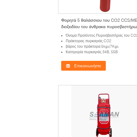
Φορητά 5 θαλάσσιου του CO2 CCS/ME
διοξειδίου του άνθρακα πυροσβεστήρω
αποθήκευσαν την πίεση
Όνομα Προϊόντος:Πυροσβεστήρας του CO
Πράκτορας πυρκαγιάς:CO2
βάρος του πράκτορα:5kgs/7Kgs
Κατηγορία πυρκαγιάς:34B, 55B
Επικοινωνήστε