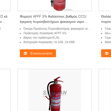
D κλ
Φορητό AFFF 3% θαλάσσιος βαθμός CCS/
Θαλάσ
ν
έγκριση πυροσβεστήρων ψεκασμού νερού
πυροσ
MED
MED
2
Όνομα Προϊόντος:Πυροσβεστήρας ψεκασμού νερού
Υλικ
Πράκτορας πυρκαγιάς:AFFF 3%
έξω
βάρος του πράκτορα:6L/9L
Γεμι
Κατηγορία πυρκαγιάς:1A 55B, 2A 89B
Φάσ
Επικοινωνήστε