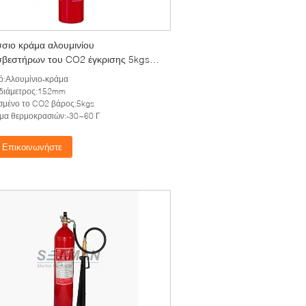
σιο κράμα αλουμινίου
βεστήρων του CO2 έγκρισης 5kgs
ό:Αλουμίνιο-κράμα
-διάμετρος:152mm
σμένο το CO2 βάρος:5kgs
μα θερμοκρασιών:-30~60 Γ
Επικοινωνήστε