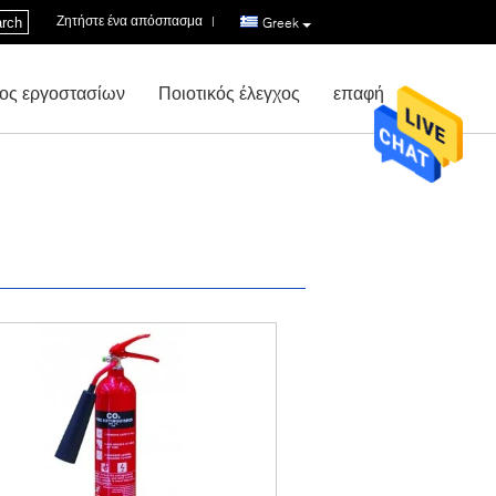
Ζητήστε ένα απόσπασμα
|
rch
Greek
ος εργοστασίων
Ποιοτικός έλεγχος
επαφή