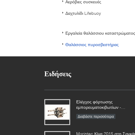
Αερόβιες συσκευές
Δαχτυλίδι Lifebuoy
Εργαλεία θαλάσσιου καταστρώματο
Θαλάσσιος πυροσβεστήρας
Ειδήσεις
Ελέγχος φόρτωσης
εμπορευματοκιβωτίων -
Πιλοτικές σκάλες και άλλα
Διαβάστε περισσότερα
εμπορεύματα μαζί
Marintec Κίνα 2015 στη Σαγκά