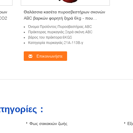
ήρων
Θαλάσσια κασέτα πυροσβεστήρων σκονών
 CO2
ABC βαρκών φορητή ξηρά 6kg - που
χρησιμοποιείται
Όνομα Προϊόντος:Πυροσβεστήρας ABC
Πράκτορας πυρκαγιάς:Ξηρά σκόνη ABC
βάρος του πράκτορα:6KGS
Κατηγορία πυρκαγιάς:21A-113B-γ
Επικοινωνήστε
ατηγορίες：
Φως σακακιών ζωής
Εξ