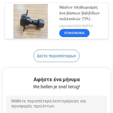
Νάυλον πληθωρισμός
41
ένα βάσεων βαλβίδων
Ναυτιλιακός
πολλαπλών TPU
Lifejacket βαλβίδων
negociate MOQ:500PCS
εξοπλισμός
τρόπων εξαρτήματα
ΕΠΙΚΟΙΝΩΝΙΑ
προσβολής του
πυρός
Δείτε περισσότερων
29
Εργαλεία
Αφήστε ένα μήνυμα
θαλάσσιου
We bellen je snel terug!
καταστρώματος