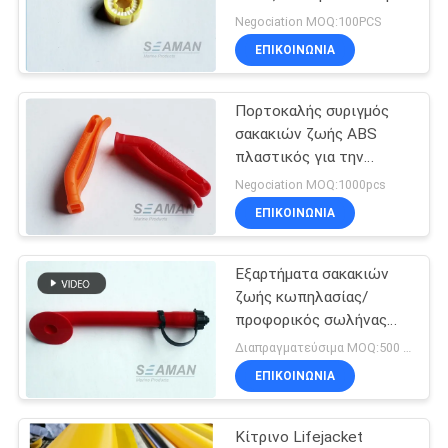
επανεξοπλίζοντας
Negociation MOQ:100PCS
εξάρτηση χαπιών
ΕΠΙΚΟΙΝΩΝΙΑ
μασουριών κίτρινη
8
Σκάλα ασφάλειας
Πορτοκαλής συριγμός
σακακιών ζωής ABS
βαρκών
πλαστικός για την
έγκριση επιβίωσης ISO
Negociation MOQ:1000pcs
διάσωσης
ΕΠΙΚΟΙΝΩΝΙΑ
Εξαρτήματα σακακιών
16
ζωής κωπηλασίας/
σακάκι αθλητικής
προφορικός σωλήνας
πληθωρισμού TPU με
Διαπραγματεύσιμα MOQ:500 Σύνολα
ζωής νερού
την πίεση ΚΑΠ &
ΕΠΙΚΟΙΝΩΝΙΑ
εσωτερικών - ευαίσθητη
βαλβίδα
Κίτρινο Lifejacket