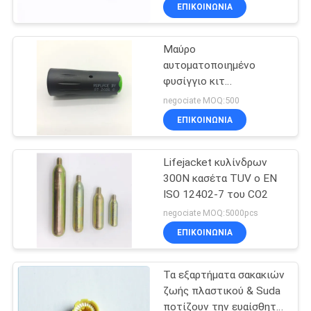
συσκευών πληθωρισμού
ΕΠΙΚΟΙΝΩΝΙΑ
ΠΟΙΟΤΙΚΌΣ
Μαύρο
ΈΛΕΓΧΟΣ
27
αυτοματοποιημένο
φυσίγγιο κιτ
Εξαρτήματα
COMPANY
επανεξάρτησης για
negociate MOQ:500
σακακιών ζωής
φουσκωτό σωσίβιο
NEWS
ΕΠΙΚΟΙΝΩΝΙΑ
SITEMAP
Lifejacket κυλίνδρων
300N κασέτα TUV ο EN
ISO 12402-7 του CO2
PRIVACY
31
negociate MOQ:5000pcs
POLICY
ΕΠΙΚΟΙΝΩΝΙΑ
Αερόβιες συσκευές
Τα εξαρτήματα σακακιών
ζωής πλαστικού & Suda
ποτίζουν την ευαίσθητη