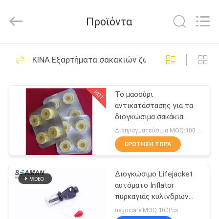
Jiaxing
Seaman
Marine
Προϊόντα
Co.,Ltd..
All
Rights
Reserved.
ΣΠΊΤΙ
34
ΚΙΝΑ Εξαρτήματα σακακιών ζωής
Θαλάσσιο σακάκι
ΠΡΟΪΌΝΤΑ
ζωής
HOT
Το μασούρι
αντικατάστασης για τα
ΒΊΝΤΕΟ
διογκώσιμα σακάκια
ζωής ποτίζει το
Διαπραγματεύσιμα MOQ:100 τεμ
ευαίσθητο άσπρο χάπι
ΠΕΡΊΠΟΥ
ΕΡΏΤΗΣΗ ΤΏΡΑ
24
ΕΜΕΊΣ
Φως σακακιών
Διογκώσιμο Lifejacket
αυτόματο Inflator
ΓΎΡΟΣ
ζωής
πυρκαγιάς κυλίνδρων
ΕΡΓΟΣΤΑΣΊΩΝ
φανέλλων ζωής
negociate MOQ:100Pcs