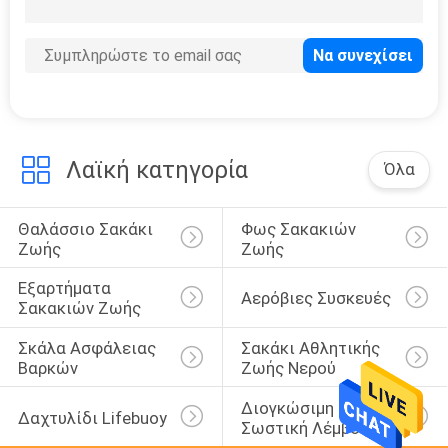
12
Ναυτικό εξοπλισμό
Λαϊκή κατηγορία
Όλα
Θαλάσσιο Σακάκι 
Φως Σακακιών 
10
Ζωής
Ζωής
θαλάσσιο υλικό
Εξαρτήματα 
Αερόβιες Συσκευές
ξαρτιών
Σακακιών Ζωής
Σκάλα Ασφάλειας 
Σακάκι Αθλητικής 
Βαρκών
Ζωής Νερού
Διογκώσιμη 
Δαχτυλίδι Lifebuoy
Σωστική Λέμβος
8