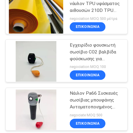
νάυλον TPU υφάσματος
αιθουσών 210D TPU
19
διογκώσιμο ύφασμα
negociation MOQ:500 μέτρα
ΕΠΙΚΟΙΝΩΝΙΑ
Δαχτυλίδι Lifebuoy
Εγχειρίδιο φουσκωτή
σωσίβιο CO2 βαλβίδα
φούσκωσης για
φούσκωση στο σωσίβιο
negociation MOQ:100
ISO 12402
ΕΠΙΚΟΙΝΩΝΙΑ
45
διογκώσιμη
Νάιλον Pa66 Συσκευές
σωσίβιας μπουφάνης
σωστική λέμβος
Αυτοματοποιημένος
φουσκωτής Μαύρο κιτ
negociate MOQ:500
φουσκωτή φυσίγγου
ΕΠΙΚΟΙΝΩΝΙΑ