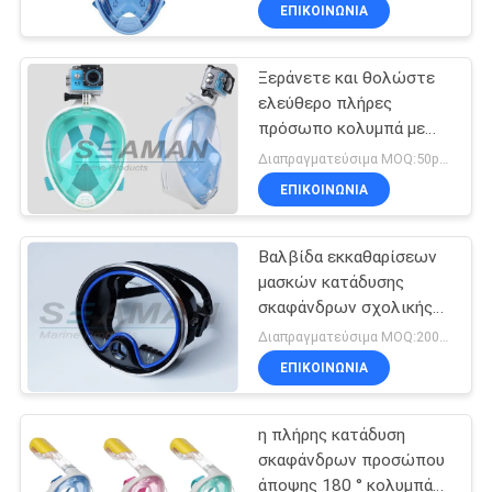
πλήρης για 4-11 χρονών
ΕΠΙΚΟΙΝΩΝΙΑ
παιδιά
ΠΟΙΟΤΙΚΌΣ
Ξεράνετε και θολώστε
ΈΛΕΓΧΟΣ
ελεύθερο πλήρες
πρόσωπο κολυμπά με
COMPANY
αναπνευτήρα μάσκα με
Διαπραγματεύσιμα MOQ:50pcs
τη κάμερα Gopro
NEWS
ΕΠΙΚΟΙΝΩΝΙΑ
τοποθετεί για τους
ενηλίκους και τη νεολαία
SITEMAP
Βαλβίδα εκκαθαρίσεων
μασκών κατάδυσης
σκαφάνδρων σχολικής
PRIVACY
ωοειδείς σιλικόνης
Διαπραγματεύσιμα MOQ:200pcs
κολυμπώντας με
POLICY
ΕΠΙΚΟΙΝΩΝΙΑ
αναπνευτήρα/φούστα
σιλικόνης
η πλήρης κατάδυση
σκαφάνδρων προσώπου
άποψης 180 ° κολυμπά