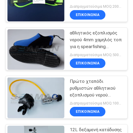
αθλητικός εξοπλισμός
Διαπραγματεύσιμα MOQ:200pcs κάθε χρώμα
νερού για τον ενήλικο
ΕΠΙΚΟΙΝΩΝΙΑ
αθλητικός εξοπλισμός
νερού 4mm χαμηλός τοπ
για η spearfishing
κολύμβηση με
Διαπραγματεύσιμα MOQ:500pcs
αναπνευστήρα
ΕΠΙΚΟΙΝΩΝΙΑ
Πρώτο χταπόδι
ρυθμιστών αθλητικού
εξοπλισμού νερού
δεύτερων σταδίων για
Διαπραγματεύσιμα MOQ:100PCS
την κατάδυση
ΕΠΙΚΟΙΝΩΝΙΑ
σκαφάνδρων
12L δεξαμενή κατάδυσης