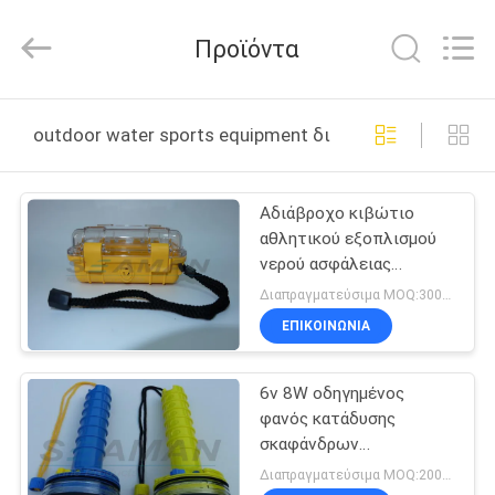
Jiaxing
Seaman
Marine
Προϊόντα
Co.,Ltd..
All
Rights
Reserved.
ΣΠΊΤΙ
outdoor water sports equipment διαδικτυακή κατασκ
ΠΡΟΪΌΝΤΑ
Αδιάβροχο κιβώτιο
αθλητικού εξοπλισμού
ΒΊΝΤΕΟ
νερού ασφάλειας
μικροϋπολογιστών ξηρό
Διαπραγματεύσιμα MOQ:300PCS
για την κατάδυση IP67
ΠΕΡΊΠΟΥ
ΕΠΙΚΟΙΝΩΝΙΑ
ΕΜΕΊΣ
6v 8W οδηγημένος
φανός κατάδυσης
ΓΎΡΟΣ
σκαφάνδρων
ΕΡΓΟΣΤΑΣΊΩΝ
εξοπλισμού 820
Διαπραγματεύσιμα MOQ:200pcs