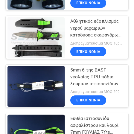
μονάδων λούμεν
ΕΠΙΚΟΙΝΩΝΙΑ
αθλητισμού νερού cree
ΠΟΙΟΤΙΚΌΣ
Αθλητικός εξοπλισμός
ΈΛΕΓΧΟΣ
νερού μαχαιριών
κατάδυσης σκαφάνδρων
COMPANY
τιτανίου με τη θήκη και
Διαπραγματεύσιμα MOQ:10pcs
τα λουριά
NEWS
ΕΠΙΚΟΙΝΩΝΙΑ
SITEMAP
5mm 6 της BASF
νεολαίας TPU πόδια
λουριών ιστιοσανίδων/
PRIVACY
αθλητικός εξοπλισμός
Διαπραγματεύσιμα MOQ:200pcs
νερού
POLICY
ΕΠΙΚΟΙΝΩΝΙΑ
Ευθέα ιστιοσανίδα
ασφαλίστρου και λουρί
7mm ΓΟΥΛΙΑΣ 7fts