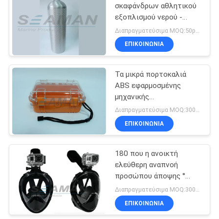
σκαφάνδρων αθλητικού
εξοπλισμού νερού -
βαλβίδα Combo
Διαπραγματεύσιμα MOQ:50pcs
κυλίνδρων αργιλίου
ΕΠΙΚΟΙΝΩΝΙΑ
6061
Τα μικρά πορτοκαλιά
ABS εφαρμοσμένης
μηχανικής
στεγανοποιούν την ξηρά
Διαπραγματεύσιμα MOQ:300PCS
περίπτωση με τη
ΕΠΙΚΟΙΝΩΝΙΑ
σφραγίδα δαχτυλιδιών Ο
180 που η ανοικτή
ελεύθερη αναπνοή
προσώπου άποψης °
πλήρης κολυμπά με
Διαπραγματεύσιμα MOQ:300PCS
αναπνευτήρα μάσκα με
ΕΠΙΚΟΙΝΩΝΙΑ
ασωλήνωτο