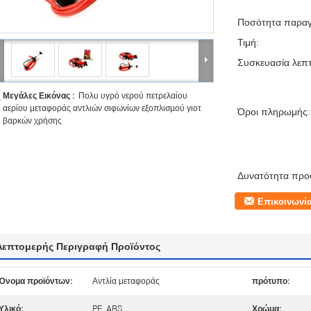
Ποσότητα παραγ
Τιμή:
Συσκευασία λεπτ
Μεγάλες Εικόνας :
Πολυ υγρό νερού πετρελαίου
αερίου μεταφοράς αντλιών σιφωνίων εξοπλισμού γιοτ
Όροι πληρωμής:
βαρκών χρήσης
Δυνατότητα προ
Επικοινωνί
Λεπτομερής Περιγραφή Προϊόντος
Όνομα προϊόντων:
Αντλία μεταφοράς
πρότυπο:
Υλικό:
PE, ABS
Χρώμα: