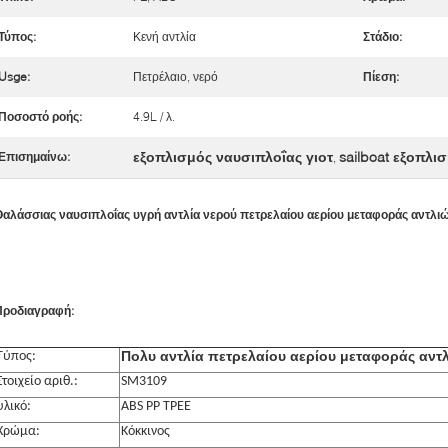
Τύπος:
Κενή αντλία
Στάδιο:
Usge:
Πετρέλαιο, νερό
Πίεση:
Ποσοστό ροής:
4.9L / λ.
εξοπλισμός ναυσιπλοΐας γιοτ
sailboat εξοπλι
Επισημαίνω:
,
Θαλάσσιας ναυσιπλοΐας υγρή αντλία νερού πετρελαίου αερίου μεταφοράς αντλ
Προδιαγραφή:
Πολυ αντλία πετρελαίου αερίου μεταφοράς αν
Τύπος:
Στοιχείο αριθ.:
SM3109
υλικό:
ABS PP TPEE
Χρώμα:
Κόκκινος