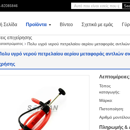
3-82085846
Sea
ή Σελίδα
Προϊόντα
Βίντεο
Σχετικά με εμάς
Γύρ
εις επιχείρησης
Πολυ υγρό νερού πετρελαίου αερίου μεταφοράς αντλιώ
καταστρώματος
Πολυ υγρό νερού πετρελαίου αερίου μεταφοράς αντλιών σ
χρήσης
Λεπτομέρειες
Τόπος
καταγωγής:
Μάρκα:
Πιστοποίηση:
Αριθμό μοντέλου
Πληρωμής & 