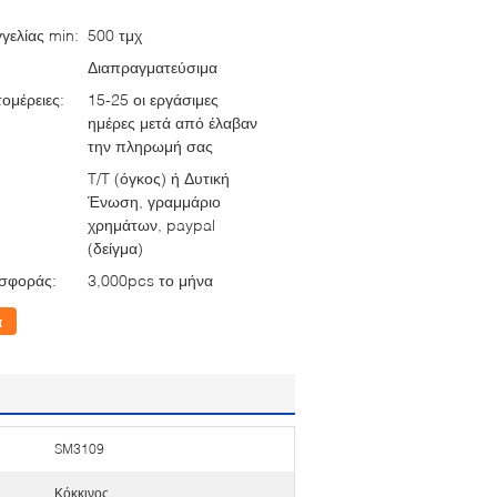
γελίας min:
500 τμχ
Διαπραγματεύσιμα
ομέρειες:
15-25 οι εργάσιμες
ημέρες μετά από έλαβαν
την πληρωμή σας
T/T (όγκος) ή Δυτική
Ένωση, γραμμάριο
χρημάτων, paypal
(δείγμα)
σφοράς:
3,000pcs το μήνα
α
SM3109
Κόκκινος