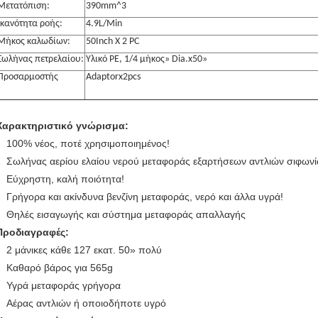
Μετατόπιση:
390mm^3
Ικανότητα ροής:
4.9L/Min
Μήκος καλωδίων:
50Inch Χ 2 PC
Σωλήνας πετρελαίου:
Υλικό PE, 1/4 μήκος» Dia.x50»
Προσαρμοστής
Adaptorx2pcs
Χαρακτηριστικό γνώρισμα:
100% νέος, ποτέ χρησιμοποιημένος!
Σωλήνας αερίου ελαίου νερού μεταφοράς εξαρτήσεων αντλιών σιφων
Εύχρηστη, καλή ποιότητα!
Γρήγορα και ακίνδυνα βενζίνη μεταφοράς, νερό και άλλα υγρά!
Θηλές εισαγωγής και σύστημα μεταφοράς απαλλαγής
Προδιαγραφές:
2 μάνικες κάθε 127 εκατ. 50» πολύ
Καθαρό βάρος για 565g
Υγρά μεταφοράς γρήγορα
Αέρας αντλιών ή οποιοδήποτε υγρό