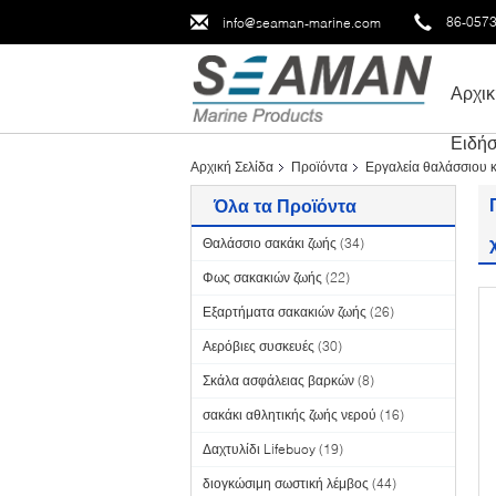
86-057
info@seaman-marine.com
Αρχικ
Ειδήσ
Αρχική Σελίδα
Προϊόντα
Εργαλεία θαλάσσιου 
Όλα τα Προϊόντα
Θαλάσσιο σακάκι ζωής
(34)
Φως σακακιών ζωής
(22)
Εξαρτήματα σακακιών ζωής
(26)
Αερόβιες συσκευές
(30)
Σκάλα ασφάλειας βαρκών
(8)
σακάκι αθλητικής ζωής νερού
(16)
Δαχτυλίδι Lifebuoy
(19)
διογκώσιμη σωστική λέμβος
(44)