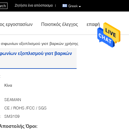
Ζητήστε ένα απόσπασμα
|
rch
Greek
ος εργοστασίων
Ποιοτικός έλεγχος
επαφή
ν σιφωνίων εξοπλισμού γιοτ βαρκών χρήσης
ιφωνίων εξοπλισμού γιοτ βαρκών
:
Κίνα
SEAMAN
CE / ROHS /FCC / SGS
:
SM3109
Αποστολής Όροι: