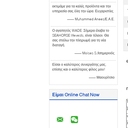
εκτιμάμε για τα καλές προϊόντα και την
υπηρεσία σας όλη την ώρα. Ευχαριστίες
—— Muhammed Anees/Ε.Α.Ε.
Ο αγαπητός WADE: Σήμερα έλαβα το
SEAHORSE lifevests, είναι τέλειοι. Θα
σας στείλω την πληρωμή για τη νέα
διαταγή.
—— Moises S./Ισημερινός
Είσαι ο καλύτερος συνεργάτης μας,
επίσης και ο καλύτερος φίλος μου!
—— Μαουρίτσιο
Είμαι Online Chat Now