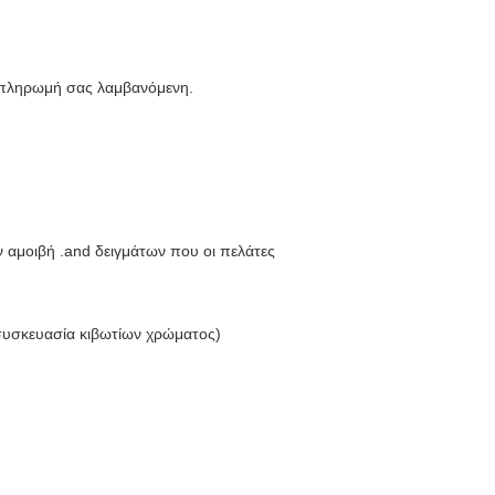
η πληρωμή σας λαμβανόμενη.
ν αμοιβή .and δειγμάτων που οι πελάτες
συσκευασία κιβωτίων χρώματος)