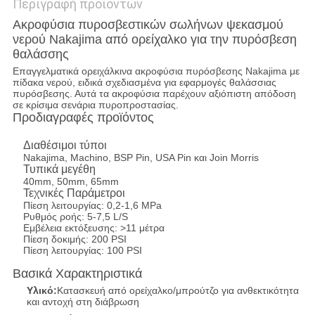
Περιγραφή προϊόντων
Ακροφύσια πυροσβεστικών σωλήνων ψεκασμού
νερού Nakajima από ορείχαλκο για την πυρόσβεση
θαλάσσης
Επαγγελματικά ορειχάλκινα ακροφύσια πυρόσβεσης Nakajima με
πίδακα νερού, ειδικά σχεδιασμένα για εφαρμογές θαλάσσιας
πυρόσβεσης. Αυτά τα ακροφύσια παρέχουν αξιόπιστη απόδοση
σε κρίσιμα σενάρια πυροπροστασίας.
Προδιαγραφές προϊόντος
Διαθέσιμοι τύποι
Nakajima, Machino, BSP Pin, USA Pin και Join Morris
Τυπικά μεγέθη
40mm, 50mm, 65mm
Τεχνικές Παράμετροι
Πίεση λειτουργίας: 0,2-1,6 MPa
Ρυθμός ροής: 5-7,5 L/S
Εμβέλεια εκτόξευσης: >11 μέτρα
Πίεση δοκιμής: 200 PSI
Πίεση λειτουργίας: 100 PSI
Βασικά Χαρακτηριστικά
Υλικό:
Κατασκευή από ορείχαλκο/μπρούτζο για ανθεκτικότητα
και αντοχή στη διάβρωση