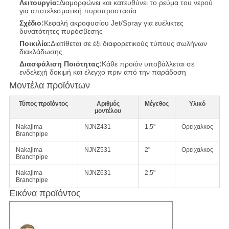
Λειτουργία:
Διαμορφώνει και κατευθύνει το ρεύμα του νερού
για αποτελεσματική πυροπροστασία
Σχέδιο:
Κεφαλή ακροφυσίου Jet/Spray για ευέλικτες
δυνατότητες πυρόσβεσης
Ποικιλία:
Διατίθεται σε έξι διαφορετικούς τύπους σωλήνων
διακλάδωσης
Διασφάλιση Ποιότητας:
Κάθε προϊόν υποβάλλεται σε
ενδελεχή δοκιμή και έλεγχο πριν από την παράδοση
Μοντέλα προϊόντων
Τύπος προϊόντος
Αριθμός
Μέγεθος
Υλικό
μοντέλου
Nakajima
NJNZ431
1,5"
Ορείχαλκος
Branchpipe
Nakajima
NJNZ531
2"
Ορείχαλκος
Branchpipe
Nakajima
NJNZ631
2,5"
-
Branchpipe
Εικόνα προϊόντος