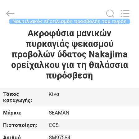
Jiaxing
Seaman
Marine
Co.,Ltd..
All
Ναυτιλιακός εξοπλισμός προσβολής του πυρός
Rights
Reserved.
Ακροφύσια μανικών
ΣΠΊΤΙ
πυρκαγιάς ψεκασμού
ΠΡΟΪΌΝΤΑ
προβολών ύδατος Nakajima
ορείχαλκου για τη θαλάσσια
ΒΊΝΤΕΟ
πυρόσβεση
ΠΕΡΊΠΟΥ
Τόπος
Κίνα
καταγωγής:
ΕΜΕΊΣ
Μάρκα:
SEAMAN
ΓΎΡΟΣ
Πιστοποίηση:
CCS
ΕΡΓΟΣΤΑΣΊΩΝ
Αριθμό
SM97584