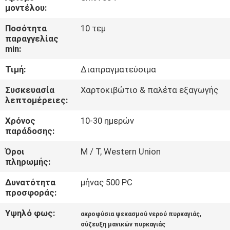
μοντέλου:
ΠΟΙΟΤΙΚΌΣ
Ποσότητα
10 τεμ
ΈΛΕΓΧΟΣ
παραγγελίας
min:
Τιμή:
Διαπραγματεύσιμα
COMPANY
NEWS
Συσκευασία
Χαρτοκιβώτιο & παλέτα εξαγωγής
λεπτομέρειες:
SITEMAP
Χρόνος
10-30 ημερών
παράδοσης:
Όροι
Μ / Τ, Western Union
PRIVACY
πληρωμής:
POLICY
Δυνατότητα
μήνας 500 PC
προσφοράς:
Υψηλό φως:
,
ακροφύσια ψεκασμού νερού πυρκαγιάς
σύζευξη μανικών πυρκαγιάς