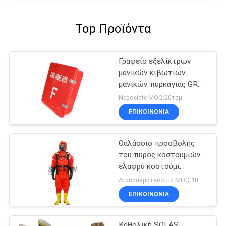
Top Προϊόντα
Γραφείο εξελίκτρων
μανικών κιβωτίων
μανικών πυρκαγιάς GRP
για τη θαλάσσια
Negociate MOQ:20τεμ
προσβολή του πυρός
ΕΠΙΚΟΙΝΩΝΙΑ
Θαλάσσιο προσβολής
του πυρός κοστουμιών
ελαφρύ κοστούμι
φορμών καθήκοντος
Διαπραγματεύσιμα MOQ:10 σύνολο
χημικό προστατευτικό
ΕΠΙΚΟΙΝΩΝΙΑ
Καθολική SOLAS