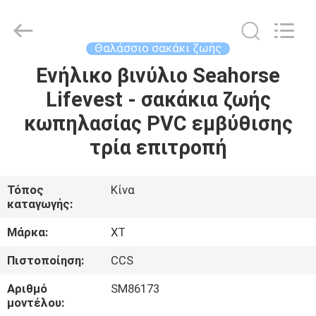
Jiaxing
Seaman
Marine
Co.,Ltd..
All
Θαλάσσιο σακάκι ζωής
Rights
Reserved.
Ενήλικο βινύλιο Seahorse
ΣΠΊΤΙ
Lifevest - σακάκια ζωής
ΠΡΟΪΌΝΤΑ
κωπηλασίας PVC εμβύθισης
τρία επιτροπή
ΒΊΝΤΕΟ
Τόπος
Κίνα
καταγωγής:
ΠΕΡΊΠΟΥ
ΕΜΕΊΣ
Μάρκα:
XT
Πιστοποίηση:
CCS
ΓΎΡΟΣ
Αριθμό
SM86173
ΕΡΓΟΣΤΑΣΊΩΝ
μοντέλου: