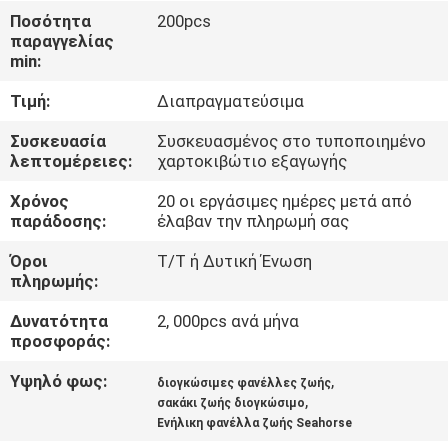
Ποσότητα
200pcs
ΠΟΙΟΤΙΚΌΣ
παραγγελίας
min:
ΈΛΕΓΧΟΣ
Τιμή:
Διαπραγματεύσιμα
COMPANY
Συσκευασία
Συσκευασμένος στο τυποποιημένο
λεπτομέρειες:
χαρτοκιβώτιο εξαγωγής
NEWS
Χρόνος
20 οι εργάσιμες ημέρες μετά από
παράδοσης:
έλαβαν την πληρωμή σας
SITEMAP
Όροι
T/T ή Δυτική Ένωση
πληρωμής:
PRIVACY
Δυνατότητα
2, 000pcs ανά μήνα
POLICY
προσφοράς:
Υψηλό φως:
,
διογκώσιμες φανέλλες ζωής
,
σακάκι ζωής διογκώσιμο
Ενήλικη φανέλλα ζωής Seahorse