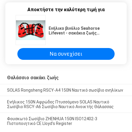
Αποκτήστε την καλύτερη τιμή για
Ενήλικο βινύλιο Seahorse
Lifevest - σακάκια ζωής
κωπηλασίας PVC εμβύθισης τρία
επιτροπή
Να συνεχίσει
Θαλάσσιο σακάκι ζωής
SOLAS Rongsheng RSCY-A4 150N Ναυτικό σωσίβιο ενηλίκων
Ενήλικος 150N Αφρώδες Πτυσσόμενο SOLAS Ναυτικό
Σωσίβιο RSCY-A6 Σωσίβιο Ναυτικό Ανοικτής Θάλασσας
Φουσκωτό Σωσίβιο ZHENHUA 150N ISO12402-3
Πιστοποιητικό CE Lloyd's Register