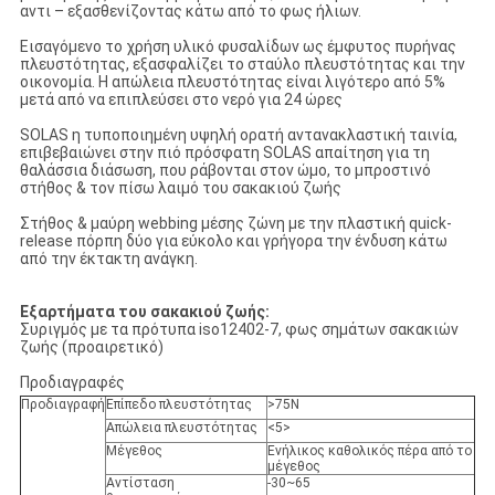
αντι – εξασθενίζοντας κάτω από το φως ήλιων.
Εισαγόμενο το χρήση υλικό φυσαλίδων ως έμφυτος πυρήνας
πλευστότητας, εξασφαλίζει το σταύλο πλευστότητας και την
οικονομία. Η απώλεια πλευστότητας είναι λιγότερο από 5%
μετά από να επιπλεύσει στο νερό για 24 ώρες
SOLAS η τυποποιημένη υψηλή ορατή αντανακλαστική ταινία,
επιβεβαιώνει στην πιό πρόσφατη SOLAS απαίτηση για τη
θαλάσσια διάσωση, που ράβονται στον ώμο, το μπροστινό
στήθος & τον πίσω λαιμό του σακακιού ζωής
Στήθος & μαύρη webbing μέσης ζώνη με την πλαστική quick-
release πόρπη δύο για εύκολο και γρήγορα την ένδυση κάτω
από την έκτακτη ανάγκη.
Εξαρτήματα του σακακιού ζωής:
Συριγμός με τα πρότυπα iso12402-7, φως σημάτων σακακιών
ζωής (προαιρετικό)
Προδιαγραφές
Προδιαγραφή
Επίπεδο πλευστότητας
>75N
Απώλεια πλευστότητας
<5>
Μέγεθος
Ενήλικος καθολικός πέρα από το
μέγεθος
Αντίσταση
-30~65