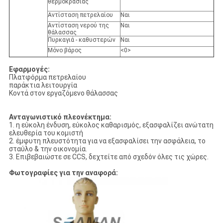
θερμοκρασίας
Αντίσταση πετρελαίου
Ναι
Αντίσταση νερού της
Ναι
θάλασσας
Πυρκαγιά - καθυστερών
Ναι
Μόνο βάρος
<0>
Εφαρμογές:
Πλατφόρμα πετρελαίου
παράκτια λειτουργία
Κοντά στον εργαζόμενο θάλασσας
Ανταγωνιστικό πλεονέκτημα:
1. η εύκολη ένδυση, εύκολος καθαρισμός, εξασφαλίζει ανώτατη
ελευθερία του κομιστή
2. έμφυτη πλευστότητα για να εξασφαλίσει την ασφάλεια, το
σταύλο & την οικονομία.
3. Επιβεβαιώστε σε CCS, δεχτείτε από σχεδόν όλες τις χώρες.
Φωτογραφίες για την αναφορά: