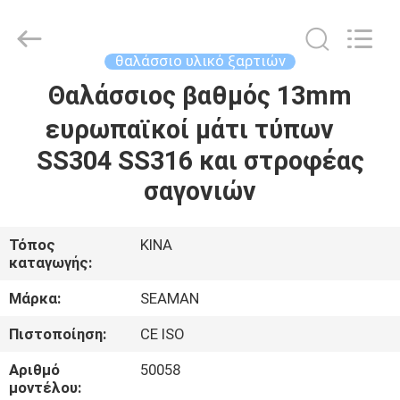
Jiaxing
Seaman
Marine
Co.,Ltd..
All
θαλάσσιο υλικό ξαρτιών
Rights
Reserved.
Θαλάσσιος βαθμός 13mm
ΣΠΊΤΙ
ευρωπαϊκοί μάτι τύπων
ΠΡΟΪΌΝΤΑ
SS304 SS316 και στροφέας
σαγονιών
ΒΊΝΤΕΟ
Τόπος
ΚΙΝΑ
ΠΕΡΊΠΟΥ
καταγωγής:
ΕΜΕΊΣ
Μάρκα:
SEAMAN
Πιστοποίηση:
CE ISO
ΓΎΡΟΣ
Αριθμό
50058
ΕΡΓΟΣΤΑΣΊΩΝ
μοντέλου: