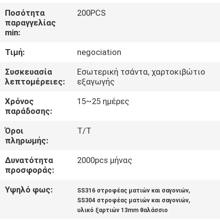
Ποσότητα
200PCS
ΠΟΙΟΤΙΚΌΣ
παραγγελίας
min:
ΈΛΕΓΧΟΣ
Τιμή:
negociation
COMPANY
Συσκευασία
Εσωτερική τσάντα, χαρτοκιβώτιο
λεπτομέρειες:
εξαγωγής
NEWS
Χρόνος
15~25 ημέρες
παράδοσης:
SITEMAP
Όροι
T/T
πληρωμής:
PRIVACY
Δυνατότητα
2000pcs μήνας
POLICY
προσφοράς:
Υψηλό φως:
,
SS316 στροφέας ματιών και σαγονιών
,
SS304 στροφέας ματιών και σαγονιών
υλικό ξαρτιών 13mm θαλάσσιο