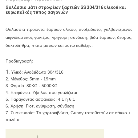
Θαλάσσιο μάτι στροφέων ξαρτιών SS 304/316 υλικού και
ευρωπαϊκός τύπος σαγονιών
Θαλάσσια προϊόντα ξαρτιών υλικού, ανοξείδωτο, γαλβανισμένος
αιφνιδιαστικός γάντζος, γρήγορη σύνδεση, βίδα ξαρτιών, δεσμός,
δακτυλήθρα, πιάτο ματιών και ούτω καθεξής.
Προδιαγραφή
:
1.
Υλικό: Ανοξείδωτο 304/316
2. Μέγεθος: 5mm - 19mm
3. Φορτίο: 80KG - 5000KG
4. Επιφάνεια: Υψηλός που γυαλίζεται
5. Παράγοντας ασφάλειας: 4:1 ή 6:1
6. Χρήση: Γιοτ, ανύψωση, σύνδεση
7. Συσκευασία: Τα χαρτοκιβώτια, Gunny τοποθετούν σε σάκκο +
παλέτα