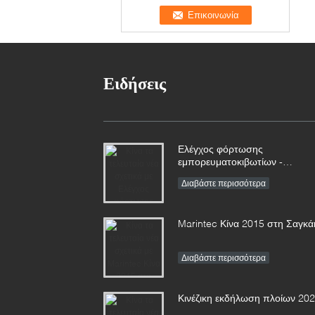
Ειδήσεις
Ελέγχος φόρτωσης
εμπορευματοκιβωτίων -
Πιλοτικές σκάλες και άλλα
Διαβάστε περισσότερα
εμπορεύματα μαζί
Marintec Κίνα 2015 στη Σαγκά
Διαβάστε περισσότερα
Κινέζικη εκδήλωση πλοίων 20