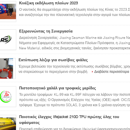
Κινέζικη εκδήλωση πλοίων 2023
Ο ναυτικός θα συμμετάσχει στην εκδήλωση πλοίων της Κίνας το 2023.
και αναζητούμε την πιο πλεονεκτική τεχνολογία στην αγορά των πλοίων.
Εξερευνώντας τη Συνεργασία
Διερεύνηση Συνεργασίας: Jiaxing Seaman Marine και Jiaxing Risure Ne
Νήματα για Εφαρμογές σε Καταστρώματα Πλοίων Πρόσφατα, η Jiaxing S
New Material, ειδικός στις βιομηχανικές ταινίες, ξεκίνησαν προκαταρκτι
Εκτύπωση λέιζερ για σωσίβιες φιάλες
Έχουμε βελτιώσει την τεχνολογία της εκτύπωσης σωσίβιας βόμβας, χρη
να στερεώσουμε το περιεχόμενο στην βομβή.
Διαβάστε περισσότερα
Πιστοποιητικό χαλάλ για τροφικές μερίδες
Το μοντέλο τροφίμων: KL-99 και KL-99F πέτυχαν να λάβουν την πιστοπ
πρότυπο ως εξής: Ο Οργανισμός Ελέγχου της Υγείας (ΟΕΕ) αριθ. OIC/SM
τρόφιμα. Έχουμε το πρότυπο SOLAS, 3 χρόνια και 5 χρόνια εγγύηση τρ
Ποιοτικός έλεγχος lifejacket 210D TPU πρώτης ύλης του
υφάσματος
Ποιοτική επιθεώρηση για το διογκώσιμο lifejacket ύφασμασιγουρευτείτε 