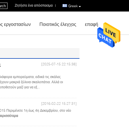
Ζητήστε ένα απόσπασμα
|
rch
Greek
ς εργοστασίων
Ποιοτικός έλεγχος
επαφή
[2025-07-15 22:15:38]
ς
ιάφορα εμπορεύματα, ειδικά τις σκάλες
έχουν μακριά ξύλινα σκαλοπάτια. Αλλά οι
οθετούν μαζί για να εξ...
[2016-02-22 15:27:31]
15 Περιμένετε 1η έως 4η Δεκεμβρίου, στο νέο
περισσότερα