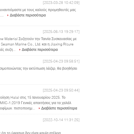
[2023-03-28 10:42:09]
Συναντιόμαστε με τους καλούς προμηθευτές μας
...
Διαβάστε περισσότερα
[2025-06-13 19:29:17]
w Material Συζητούν την Ταινία Συσκευασίας με
eaman Marine Co., Ltd. και η Jiaxing Risure
κές συζη...
Διαβάστε περισσότερα
[2025-04-23 09:58:51]
σιμοποιώντας την εκτύπωση λέιζερ, θα βοηθήσει
[2025-04-23 09:50:44]
οίηση Halal στις 15 Ιανουαρίου 2025. Το
IIC-1:2019 Γενικές απαιτήσεις για τα χαλάλ
οφίμων. πιστοποιημ...
Διαβάστε περισσότερα
[2022-10-14 11:31:25]
ότι το ύφασμα δεν είναι καμία ατέλεια