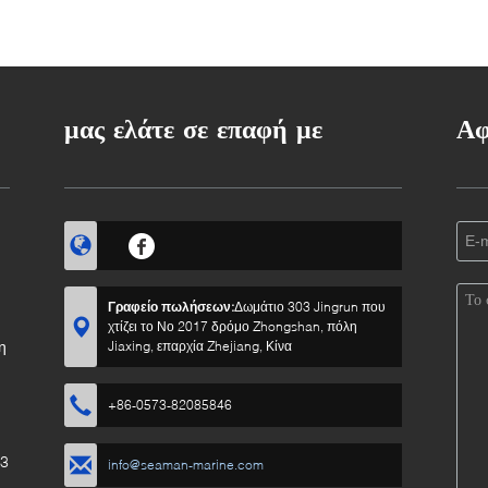
μας ελάτε σε επαφή με
Αφ
Γραφείο πωλήσεων:
Δωμάτιο 303 Jingrun που
χτίζει το Νο 2017 δρόμο Zhongshan, πόλη
η
Jiaxing, επαρχία Zhejiang, Κίνα
+86-0573-82085846
23
info@seaman-marine.com