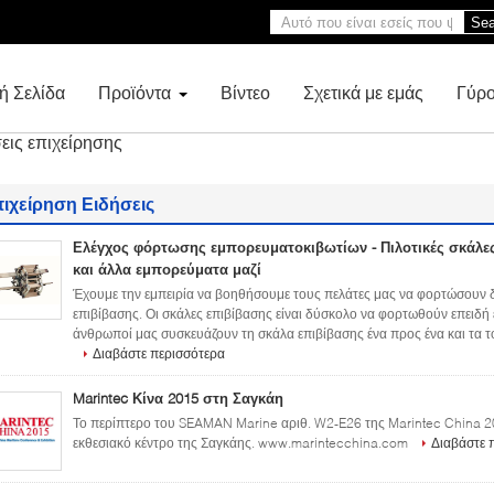
Sea
ή Σελίδα
Προϊόντα
Βίντεο
Σχετικά με εμάς
Γύρο
εις επιχείρησης
πιχείρηση Ειδήσεις
Ελέγχος φόρτωσης εμπορευματοκιβωτίων - Πιλοτικές σκάλε
και άλλα εμπορεύματα μαζί
Έχουμε την εμπειρία να βοηθήσουμε τους πελάτες μας να φορτώσουν δ
επιβίβασης. Οι σκάλες επιβίβασης είναι δύσκολο να φορτωθούν επειδή 
άνθρωποί μας συσκευάζουν τη σκάλα επιβίβασης ένα προς ένα και τα τοπ
Διαβάστε περισσότερα
Marintec Κίνα 2015 στη Σαγκάη
Το περίπτερο του SEAMAN Marine αριθ. W2-E26 της Marintec China 20
εκθεσιακό κέντρο της Σαγκάης. www.marintecchina.com
Διαβάστε 