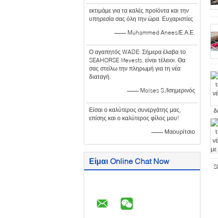
εκτιμάμε για τα καλές προϊόντα και την
υπηρεσία σας όλη την ώρα. Ευχαριστίες
—— Muhammed Anees/Ε.Α.Ε.
Ο αγαπητός WADE: Σήμερα έλαβα το
SEAHORSE lifevests, είναι τέλειοι. Θα
σας στείλω την πληρωμή για τη νέα
διαταγή.
—— Moises S./Ισημερινός
Είσαι ο καλύτερος συνεργάτης μας,
επίσης και ο καλύτερος φίλος μου!
—— Μαουρίτσιο
Είμαι Online Chat Now