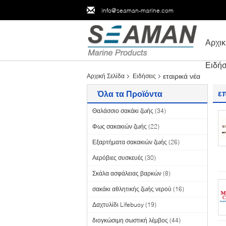
info@seaman-marine.com
Αρχικ
Ειδήσ
εταιρικά νέα
Αρχική Σελίδα
Ειδήσεις
ε
Όλα τα Προϊόντα
Θαλάσσιο σακάκι ζωής
(34)
Φως σακακιών ζωής
(22)
Εξαρτήματα σακακιών ζωής
(26)
Αερόβιες συσκευές
(30)
Σκάλα ασφάλειας βαρκών
(8)
σακάκι αθλητικής ζωής νερού
(16)
Δαχτυλίδι Lifebuoy
(19)
διογκώσιμη σωστική λέμβος
(44)